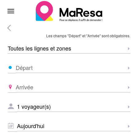
Menu
Retour
Accueil
Les champs "Départ" et "Arrivée" sont obligatoires.
Zone
Sélec
Départ
Sélec
Arrivée
Sélec
NOMBRE
Sélec
DE
VOYAGEURS
*
DATE
Sélec
*